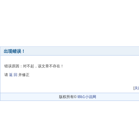
出现错误！
错误原因：对不起，该文章不存在！
请
返 回
并修正
[
关
版权所有©
t8b1小说网