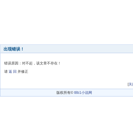
出现错误！
错误原因：对不起，该文章不存在！
请
返 回
并修正
[
关
版权所有©
t8b1小说网