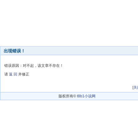
出现错误！
错误原因：对不起，该文章不存在！
请
返 回
并修正
[
关
版权所有©
t8b1小说网