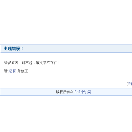
出现错误！
错误原因：对不起，该文章不存在！
请
返 回
并修正
[
关
版权所有©
t8b1小说网