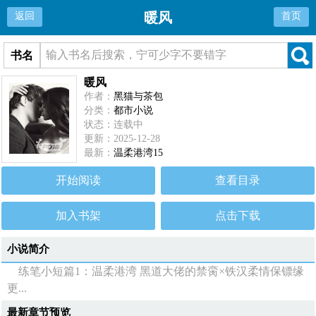
暖风
返回
首页
书名
暖风
作者：
黑猫与茶包
分类：
都市小说
状态：连载中
更新：2025-12-28
最新：
温柔港湾15
开始阅读
查看目录
加入书架
点击下载
小说简介
练笔小短篇1：温柔港湾 黑道大佬的禁脔×铁汉柔情保镖缘
更...
最新章节预览