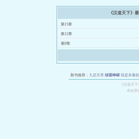
《汉道天下》
第15章
第12章
第9章
新书推荐：
九层天界
绿茵峥嵘
我是杀毒
空城
战争天堂
混元道纪
教练万岁
都市全
《汉道天下
本站所