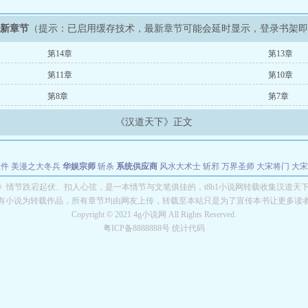
最新章节
（提示：已启用缓存技术，最新章节可能会延时显示，登录书架
第14章
第13章
第11章
第10章
第8章
第7章
《汉道天下》正文
软件
美漫之大冬兵
华娱宗师
斩杀
系统供应商
风水大术士
斩邪
万界圣师
大宋将门
大宋
能巨星
绝对交易
全职武神
位面复制大师
华娱特效大亨
原始大厨王
怪物聊天群
某美漫
》情节跌宕起伏、扣人心弦，是一本情节与文笔俱佳的，t8b1小说网转载收集汉道天
有小说为转载作品，所有章节均由网友上传，转载至本站只是为了宣传本书让更多读
长别打脸
Copyright © 2021 4g小说网 All Rights Reserved.
粤ICP备8888888号 统计代码