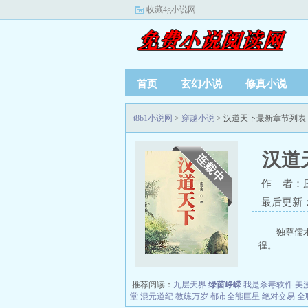
收藏4g小说网
首页
玄幻小说
修真小说
t8b1小说网
>
穿越小说
> 汉道天下最新章节列表
汉道
作 者：
最后更新：20
独尊儒
徨。 …… 
推荐阅读：
九层天界
绿茵峥嵘
我是杀毒软件
美
堂
混元道纪
教练万岁
都市全能巨星
绝对交易
全