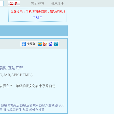
忘记密码
用户注册
温馨提示：手机版同步阅读，请访问网址
m.4g.re
荐票
,
直达底部
D,JAR,APK,HTML )
以强亡？ 年轻的汉文化在十字路口彷
夫
超级传奇商店
超级运动专家
超级浮空城
战争天
皇
都市极品医仙
九天
酋长别打脸