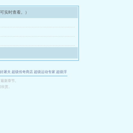
即可实时查看。）
好屠夫
超级传奇商店
超级运动专家
超级浮
的特工
我夺舍了魔皇
都市极品医仙
九天
酋
下最新章节。
者欣赏。