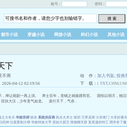
账号：
密码：
搜 索
都市小说
穿越小说
网游小说
科幻小说
其他小说
天下
庄不周
动 作：
加入书架
,
投推
26-04-12 02:19:56
下 载：
(
TXT
,CHM,UM
术，禅让闹剧一再上演。 养士百年，党锢之祸接踵而至。 国恒以弱灭，独汉
匡扶大汉，少年意气如龙。 道行天下，气吞...
漫之大冬兵
华娱宗师
斩杀
系统供应商
风水大术士
斩邪
万界圣师
大宋将门
大宋好屠
职武神
位面复制大师
华娱特效大亨
原始大厨王
怪物聊天群
某美漫的特工
我夺舍了魔