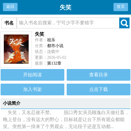
失笑
返回
首页
书名
失笑
作者：
祖乐
分类：
都市小说
状态：连载中
更新：2026-05-02
最新：
第132章
开始阅读
查看目录
加入书架
点击下载
小说简介
失笑，又名忍俊不禁。 脱口秀女演员顾逸白天做社畜，
晚上登台，没有远大的野心，目标就是让台下所有观众都能
笑。突然第一排来了个男观众，无论段子还是互动都...