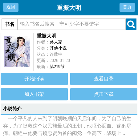
重振大明
返回
首页
书名
重振大明
作者：
路人家
分类：
其他小说
状态：连载中
更新：2026-01-20
最新：
第219节
开始阅读
查看目录
加入书架
点击下载
小说简介
一个平凡的人来到了明朝晚期的天启年间，为了自己的生
存，为了拯救这个汉民族最后的王朝，他呕心沥血、鞠躬尽
瘁。朝廷中他要与魏忠贤为首的阉党一争高下，战场上...