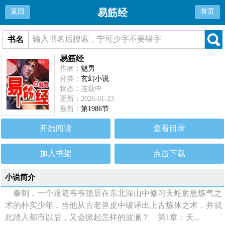
易筋经
返回
首页
书名
易筋经
作者：
魅男
分类：
玄幻小说
状态：连载中
更新：2026-01-23
最新：
第1986节
开始阅读
查看目录
加入书架
点击下载
小说简介
秦刺，一个跟随爷爷隐居在东北深山中修习天蛇射息炼气之
术的朴实少年，当他从古老兽皮中破译出上古炼体之术，并就
此踏入都市以后，又会掀起怎样的波澜？ 第1章：天...