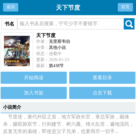
天下节度
返回
首页
书名
天下节度
作者：
克里斯韦伯
分类：
其他小说
状态：连载中
更新：2026-01-23
最新：
第438节
开始阅读
查看目录
加入书架
点击下载
小说简介
节度使，唐代外臣之首，地方军政长官，掌总军旅，颛诛
杀，赐双旌双节，行则建节、树六纛。烽火乱世，遍地流民，
反复无常的枭雄，即使是父子兄弟，也要用尽一切手...