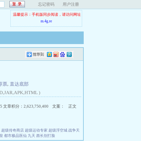
忘记密码
用户注册
温馨提示：手机版同步阅读，请访问网址
m.4g.re
荐票
,
直达底部
D,JAR,APK,HTML )
5 文章积分：2,623,750,400 文案： 正文
夫
超级传奇商店
超级运动专家
超级浮空城
战争天
皇
都市极品医仙
九天
酋长别打脸