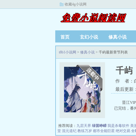
收藏4g小说网
首页
玄幻小说
修真小说
t8b1小说网
>
修真小说
> 千屿最新章节列表
千屿
作 者：
最后更新：20
晋江VIP
已完结，番外
推荐阅读：
九层天界
绿茵峥嵘
我是杀毒软件
美
堂
混元道纪
教练万岁
都市全能巨星
绝对交易
全