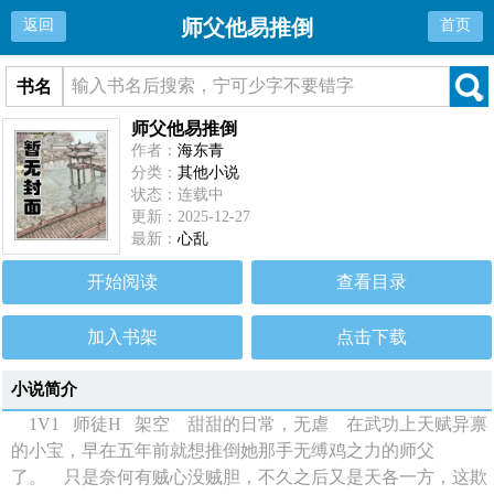
师父他易推倒
返回
首页
书名
师父他易推倒
作者：
海东青
分类：
其他小说
状态：连载中
更新：2025-12-27
最新：
心乱
开始阅读
查看目录
加入书架
点击下载
小说简介
1V1 师徒H 架空 甜甜的日常，无虐 在武功上天赋异禀
的小宝，早在五年前就想推倒她那手无缚鸡之力的师父
了。 只是奈何有贼心没贼胆，不久之后又是天各一方，这欺