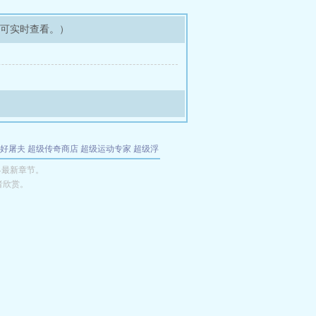
即可实时查看。）
好屠夫
超级传奇商店
超级运动专家
超级浮
的特工
我夺舍了魔皇
都市极品医仙
九天
酋
界最新章节。
者欣赏。