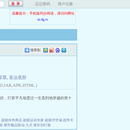
忘记密码
用户注册
温馨提示：手机版同步阅读，请访问网址
m.4g.re
荐票
,
直达底部
D,JAR,APK,HTML )
挂，打算平凡地度过一生直到他穿越的第十
夫
超级传奇商店
超级运动专家
超级浮空城
战争天
皇
都市极品医仙
九天
酋长别打脸