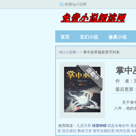
收藏4g小说网
首页
玄幻小说
修真小说
t8b1小说网
>
> 掌中巫界最新章节列表
掌中
作 者：
最后更新：20
关于掌
八年，他的右
推荐阅读：
九层天界
绿茵峥嵘
我是杀毒软件
美
堂
混元道纪
教练万岁
都市全能巨星
绝对交易
全