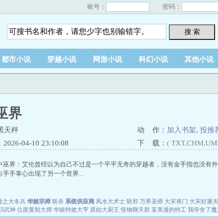
账号：
密码：
搜 索
都市小说
穿越小说
网游小说
科幻小说
其他小说
巫界
黑天秤
动 作：
加入书架
,
投推
26-04-10 23:10:08
下 载：
(
TXT
,CHM,UM
中巫界：艾伦曾经以为自己不过是一个平平无奇的穿越者，没有金手指也没有外
手手掌心出现了另一个世界...
漫之大冬兵
华娱宗师
斩杀
系统供应商
风水大术士
斩邪
万界圣师
大宋将门
大宋好屠
职武神
位面复制大师
华娱特效大亨
原始大厨王
怪物聊天群
某美漫的特工
我夺舍了魔