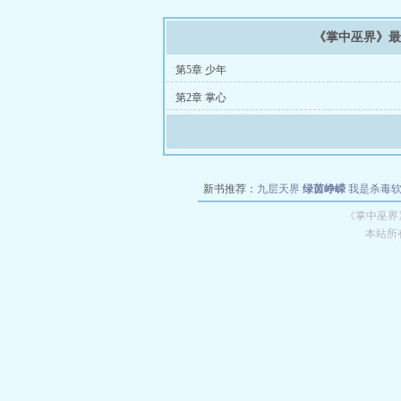
《掌中巫界》
第5章 少年
第2章 掌心
新书推荐：
九层天界
绿茵峥嵘
我是杀毒
空城
战争天堂
混元道纪
教练万岁
都市全
《掌中巫界
本站所