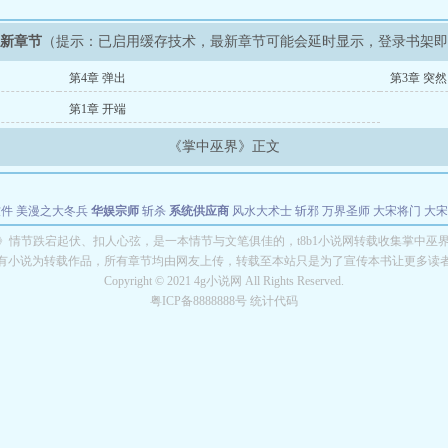
最新章节
（提示：已启用缓存技术，最新章节可能会延时显示，登录书架
第4章 弹出
第3章 突然
第1章 开端
《掌中巫界》正文
软件
美漫之大冬兵
华娱宗师
斩杀
系统供应商
风水大术士
斩邪
万界圣师
大宋将门
大宋
能巨星
绝对交易
全职武神
位面复制大师
华娱特效大亨
原始大厨王
怪物聊天群
某美漫
》情节跌宕起伏、扣人心弦，是一本情节与文笔俱佳的，t8b1小说网转载收集掌中巫
有小说为转载作品，所有章节均由网友上传，转载至本站只是为了宣传本书让更多读
长别打脸
Copyright © 2021 4g小说网 All Rights Reserved.
粤ICP备8888888号 统计代码